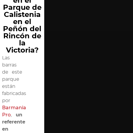
en el
Parque de
Calistenia
en el
Peñón del
Rincón de
la
Victoria?
Las
barras
de este
parque
están
fabricadas
por
Barmania
Pro
,
un
referente
en