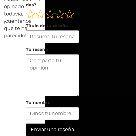
das?
opinado
todavía,
¡cuéntanos
Título de tu reseña
que te ha
parecido!
Tu reseña
Tu nombre
Enviar una reseña