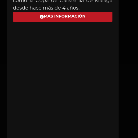
como la Copa de Calistenia de Málaga
encue
desde hace más de 4 años.
form
clasi
MÁS INFORMACIÓN
Calis