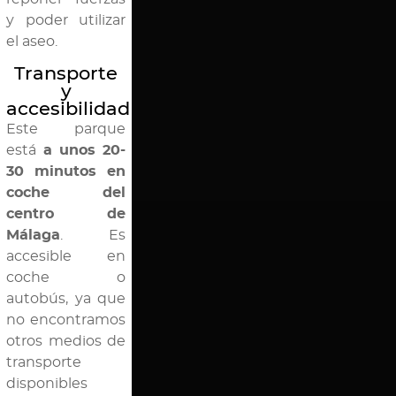
y poder utilizar
el aseo.
Transporte
y
accesibilidad
Este parque
está
a unos 20-
30 minutos en
coche del
centro de
Málaga
. Es
accesible en
coche o
autobús, ya que
no encontramos
otros medios de
transporte
disponibles