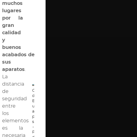
muchos
lugares
por la
gran
calidad
y
buenos
acabados de
sus
aparatos
.
La
distancia
Complejo
Triple
de
de
paralela
seguridad
Barras
-
entre
unidas
Peñón
a
del
los
pared
Rincón
elementos
sueca
de
-
la
es la
Peñón
Victoria
necesaria