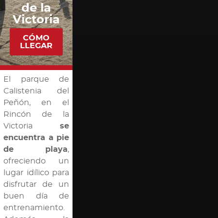
de la
Victoria
CÓMO
LLEGAR
El parque de
Calistenia del
Peñón, en el
Rincón de la
Victoria
se
encuentra a pie
de playa
,
ofreciendo un
lugar idílico para
disfrutar de un
buen día de
entrenamiento.