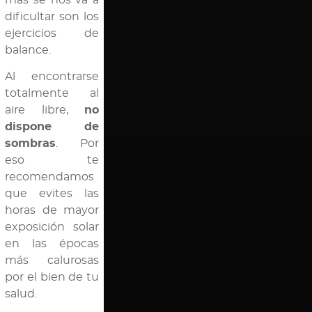
dificultar son los
ejercicios de
balance.
Al encontrarse
totalmente al
aire libre,
no
dispone de
sombras
. Por
eso te
recomendamos
que evites las
horas de mayor
exposición solar
en las épocas
más calurosas
por el bien de tu
salud.