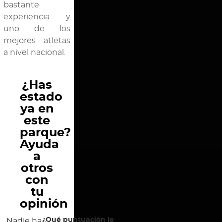
bastante
experiencia y
uno de los
mejores atletas
a nivel nacional.
¿Has
estado
ya en
este
parque?
Ayuda
a
otros
con
tu
opinión
¿Qué puntuación le
Nadie ha