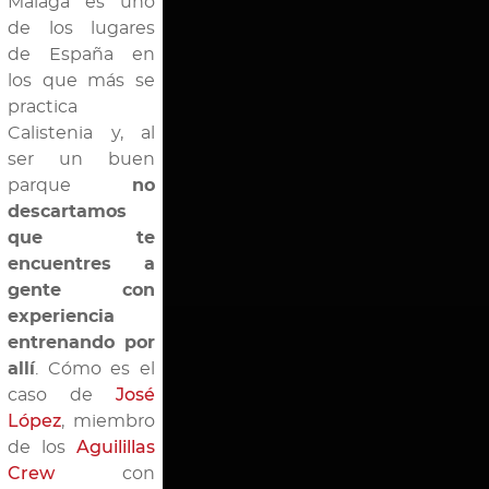
Málaga es uno
de los lugares
de España en
los que más se
practica
Calistenia y, al
ser un buen
parque
no
descartamos
que te
encuentres a
gente con
experiencia
entrenando por
allí
. Cómo es el
caso de
José
López
, miembro
de los
Aguilillas
Crew
con