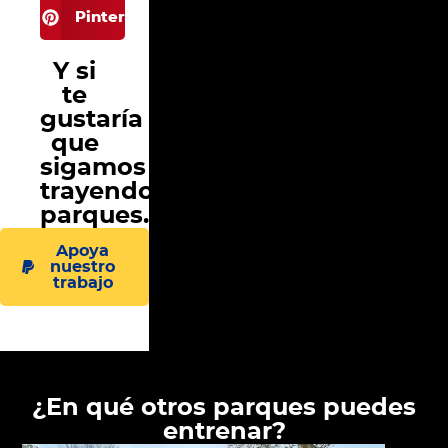
Pinterest
Y si
te
gustaría
que
sigamos
trayendo
parques...
Apoya
nuestro
trabajo
¿En qué otros parques puedes
entrenar?