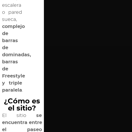
escalera
o pared
sueca,
complejo
de
barras
de
dominadas,
barras
de
Freestyle
y triple
paralela
.
¿Cómo es
el sitio?
El sitio
se
encuentra entre
el paseo