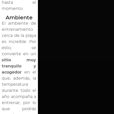
hasta el
momento.
Ambiente
El ambiente de
entrenamiento
cerca de la playa
es increíble. Por
esto, se
convierte en un
sitio muy
tranquilo y
acogedor
en el
que, además, la
temperatura
durante todo el
año acompaña a
entrenar, por lo
que podrás