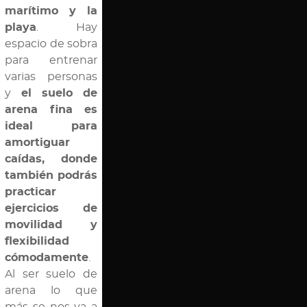
marítimo y la
playa
. Hay
espacio de sobra
para entrenar
varias personas
y
el suelo de
arena fina es
ideal para
amortiguar
caídas, donde
también podrás
practicar
ejercicios de
movilidad y
flexibilidad
cómodamente
.
Al ser suelo de
arena lo que
más se nos va a