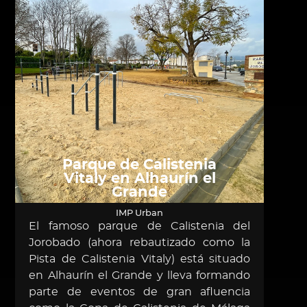
Parque de Calistenia
Vitaly en Alhaurín el
Grande
R
IMP Urban
El famoso parque de Calistenia del
El pa
Jorobado (ahora rebautizado como la
de lo
Pista de Calistenia Vitaly) está situado
Gran
en Alhaurín el Grande y lleva formando
barr
parte de eventos de gran afluencia
cual