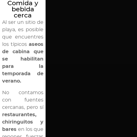
Comida y
bebida
cerca
Al ser un sitio de
playa, es posible
que encuentres
los típicos
aseos
de cabina que
se habilitan
para la
temporada de
verano.
No contamos
con fuentes
cercanas, pero sí
restaurantes,
chiringuitos y
bares
en los que
reponer fuerzas