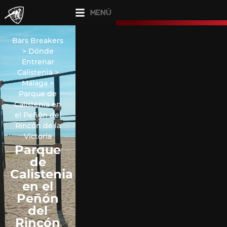
MENÚ
Bars Breakers
>
Dónde
Entrenar
Calistenia
>
Málaga
>
Parque de
Calistenia en
el Peñón del
Rincón de la
Victoria
Parque
de
Calistenia
en el
Peñón
del
Rincón