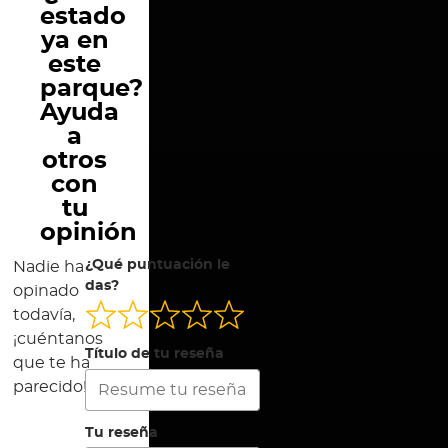
estado
ya en
este
parque?
Ayuda
a
otros
con
tu
opinión
¿Qué puntuación le
Nadie ha
das?
opinado
todavía,
¡cuéntanos
Título de tu reseña
que te ha
parecido!
Tu reseña