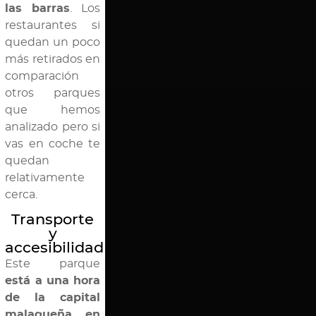
las barras
. Los
restaurantes si
quedan un poco
más retirados en
comparación
otros parques
que hemos
analizado pero si
vas en coche te
quedan
relativamente
cerca.
Transporte
y
accesibilidad
Este parque
está a una hora
de la capital
malagueña en