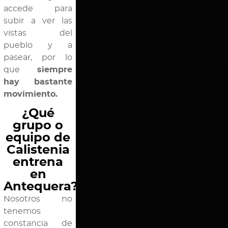
accede para
subir a ver las
vistas del
pueblo y a
pasear, por lo
que
siempre
hay bastante
movimiento.
¿Qué
grupo o
equipo de
Calistenia
entrena
en
Antequera?
Nosotros no
tenemos
constancia de