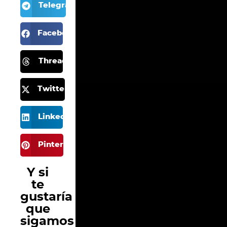
Telegram
Facebook
Threads
Twitter X
LinkedIn
Pinterest
Y si
te
gustaría
que
sigamos