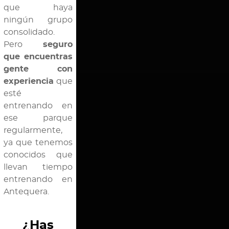
que haya
ningún grupo
consolidado.
Pero
seguro
que encuentras
gente con
experiencia
que
esté
entrenando en
ese parque
regularmente,
ya que tenemos
conocidos que
llevan tiempo
entrenando en
Antequera.
¿Has