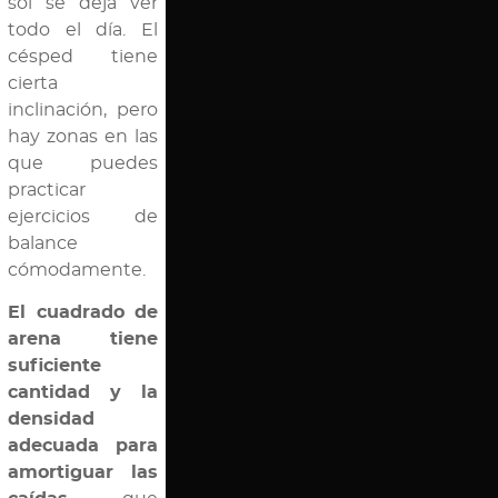
sol se deja ver
todo el día. El
césped tiene
cierta
inclinación, pero
hay zonas en las
que puedes
practicar
ejercicios de
balance
cómodamente.
El cuadrado de
arena tiene
suficiente
cantidad y la
densidad
adecuada para
amortiguar las