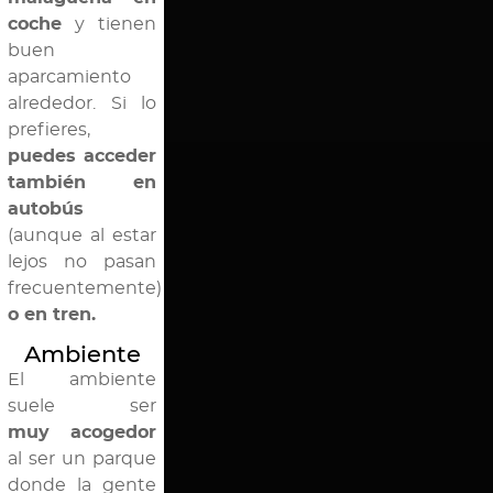
coche
y tienen
buen
aparcamiento
alrededor. Si lo
prefieres,
puedes acceder
también en
autobús
(aunque al estar
lejos no pasan
frecuentemente)
o en tren.
Ambiente
El ambiente
suele ser
muy acogedor
al ser un parque
donde la gente