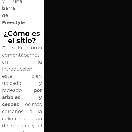
y una
barra
de
Freestyle
.
¿Cómo es
el sitio?
El sitio, como
comentábamos
en la
introducción,
está bien
ubicado y
rodeado
por
árboles y
césped
. Los más
cercanos a la
colina dan algo
de sombra y el