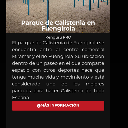
Parque de Calistenia en
Fuengirola
Kenguru PRO
El parque de Calistenia de Fuengirola se
El pa
encuentra entre el centro comercial
Mora
Miramar y el río Fuengirola. Su ubicación
la pl
dentro de un paseo en el que comparte
todos
espacio con otros deportes hace que
play
tenga mucha vida y movimiento y está
exc
considerado uno de los mejores
much
parques para hacer Calistenia de toda
discip
España.
MÁS INFORMACIÓN