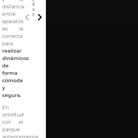
Barras
distancia
de
entre
Dominadas
aparatos
es la
Paralelas
correcta
Vista
para
General
Paralelas
Triple
realizar
de
Barra
suelo
Francesa
dinámicos
de
forma
cómoda
y
segura.
En
similitud
con el
parque
anteriormente