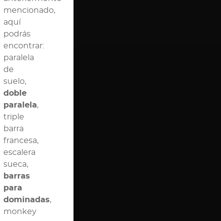
mencionado,
aquí
podrás
encontrar:
paralela
de
suelo,
doble
paralela
,
triple
barra
francesa,
escalera
sueca,
barras
para
dominadas
,
monkey