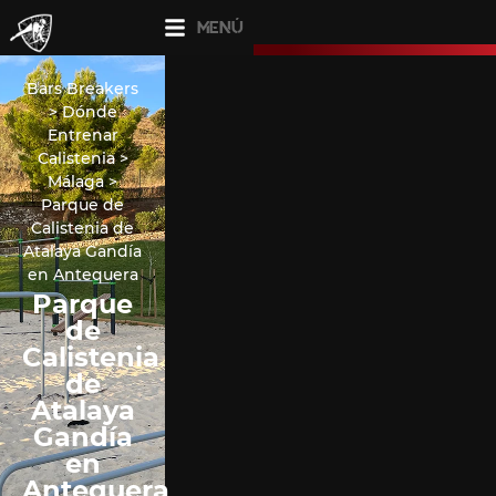
MENÚ
Bars Breakers
>
Dónde
Entrenar
Calistenia
>
Málaga
>
Parque de
Calistenia de
Atalaya Gandía
en Antequera
Parque
de
Calistenia
de
Atalaya
Gandía
en
Antequera