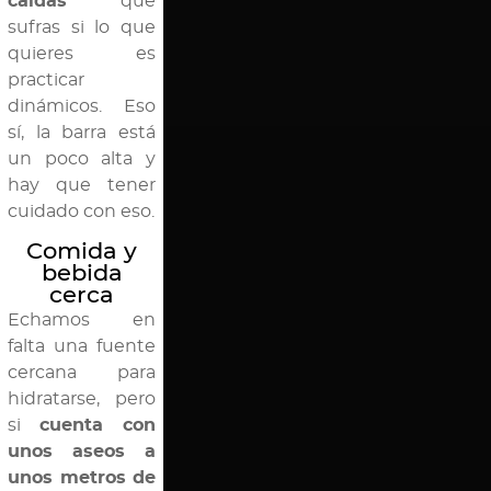
caídas
que
sufras si lo que
quieres es
practicar
dinámicos. Eso
sí, la barra está
un poco alta y
hay que tener
cuidado con eso.
Comida y
bebida
cerca
Echamos en
falta una fuente
cercana para
hidratarse, pero
si
cuenta con
unos aseos a
unos metros de