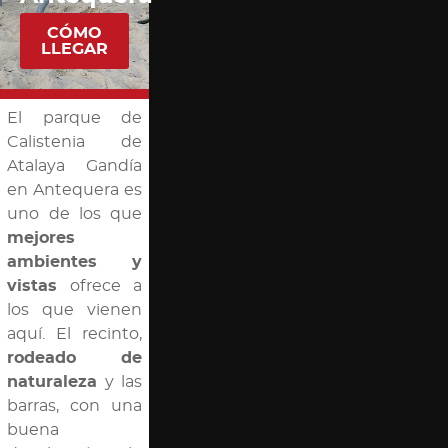
CÓMO
LLEGAR
El parque de
Calistenia de
Atalaya Gandía
en Antequera es
uno de los que
mejores
ambientes y
vistas
ofrece a
los que vienen
aquí. El recinto,
rodeado de
naturaleza
y las
barras, con una
buena