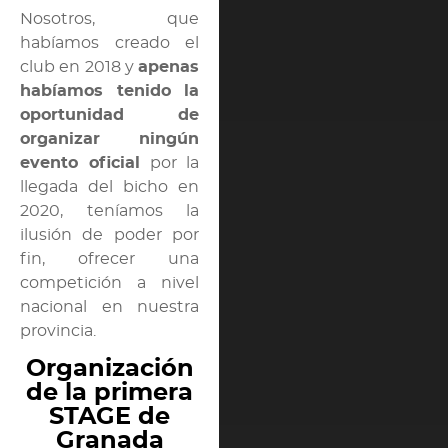
Nosotros, que
habíamos creado el
club en 2018 y
apenas
habíamos tenido la
oportunidad de
organizar ningún
evento oficial
por la
llegada del bicho en
2020, teníamos la
ilusión de poder por
fin, ofrecer una
competición a nivel
nacional en nuestra
provincia.
Organización
de la primera
STAGE de
Granada