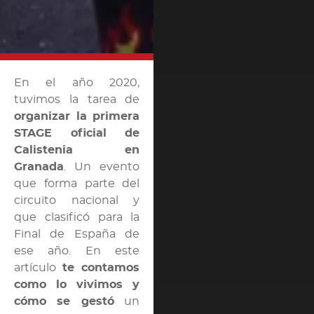
En el año 2020,
tuvimos la tarea de
organizar la primera
STAGE oficial de
Calistenia en
Granada
. Un evento
que forma parte del
circuito nacional y
que clasificó para la
Final de España de
ese año. En este
artículo
te contamos
como lo vivimos y
cómo se gestó
un