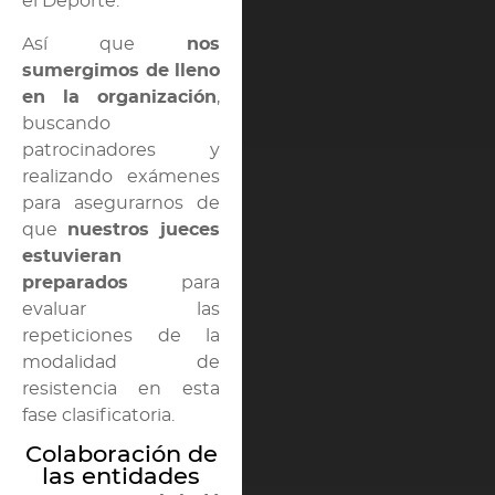
el Deporte.
Así que
nos
sumergimos de lleno
en la organización
,
buscando
patrocinadores y
realizando exámenes
para asegurarnos de
que
nuestros jueces
estuvieran
preparados
para
evaluar las
repeticiones de la
modalidad de
resistencia en esta
fase clasificatoria.
Colaboración de
las entidades