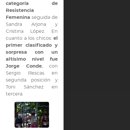
categoría de
Resistencia
Femenina
seguida de
Sandra Arjona y
Cristina López. En
cuanto a los chicos:
el
primer clasificado y
sorpresa con un
altísimo nivel fue
Jorge Conde
, con
Sergio Illescas en
segunda posición y
Toni Sánchez en
tercera.