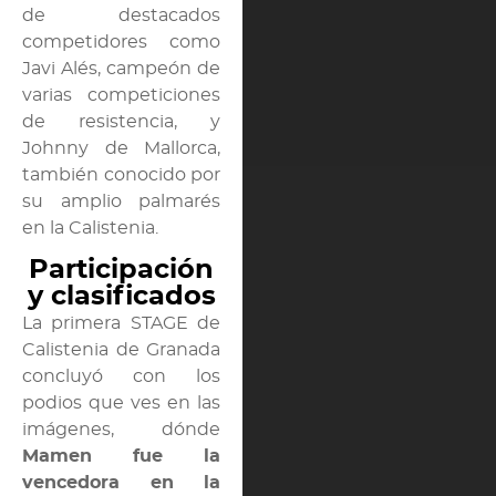
de destacados
competidores como
Javi Alés, campeón de
varias competiciones
de resistencia, y
Johnny de Mallorca,
también conocido por
su amplio palmarés
en la Calistenia.
Participación
y clasificados
La primera STAGE de
Calistenia de Granada
concluyó con los
podios que ves en las
imágenes, dónde
Mamen fue la
vencedora en la