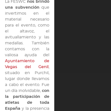
La FESWC
nos brindó
una subvención
que
invertimos en el
material necesario
para el evento, como
el altavoz, el
avituallamiento y las
medallas. También
contamos con la
valiosa ayuda del
Ayuntamiento de
Vegas del Genil
,
situado en Purchil,
lugar donde llevamos
a cabo el evento. Fue
un día inolvidable,
con
la participación de
atletas de toda
España
y la presencia