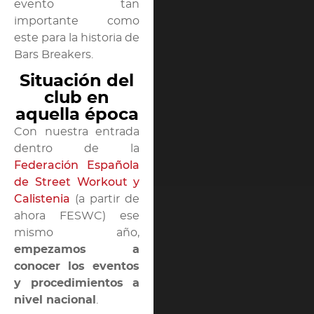
evento tan
importante como
este para la historia de
Bars Breakers.
Situación del
club en
aquella época
Con nuestra entrada
dentro de la
Federación Española
de Street Workout y
Calistenia
(a partir de
ahora FESWC) ese
mismo año,
empezamos a
conocer los eventos
y procedimientos a
nivel nacional
.