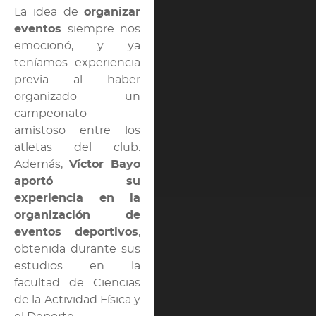
La idea de
organizar
eventos
siempre nos
emocionó, y ya
teníamos experiencia
previa al haber
organizado un
campeonato
amistoso entre los
atletas del club.
Además,
Víctor Bayo
aportó su
experiencia en la
organización de
eventos deportivos
,
obtenida durante sus
estudios en la
facultad de Ciencias
de la Actividad Física y