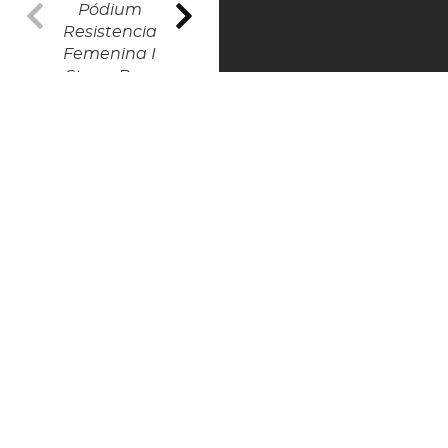
Pódium
Pódium
Resistencia
Resistencia
Femenina I
Masculina I
Stage Bars
Stage Bars
Breakers
Breakers
Nuestro
aprendizaje
con este
evento
Aunque admitimos
que nuestro trabajo
como jueces no fue
perfecto en este
primer campeonato,
las lecciones
aprendidas y la
experiencia nos
fortalecieron
. Cada